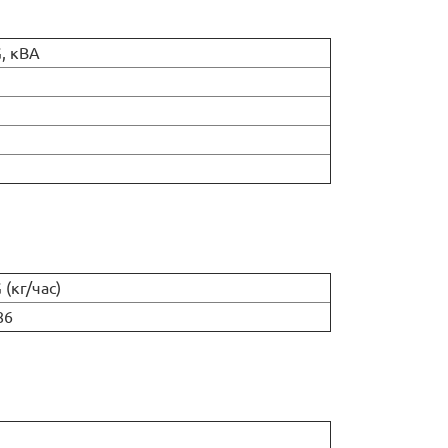
, кВА
 (кг/час)
86