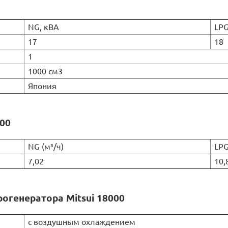
NG, кВА
LPG
17
18
1
1000 см3
Япония
000
NG (м³/ч)
LPG
7,02
10,
огенератора Mitsui 18000
с воздушным охлаждением