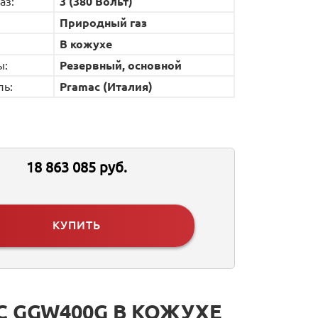
аз:
3 (380 Вольт)
Природный газ
В кожухе
ы:
Резервный, основной
ль:
Pramac (Италия)
18 863 085 руб.
КУПИТЬ
 GGW400G В КОЖУХЕ