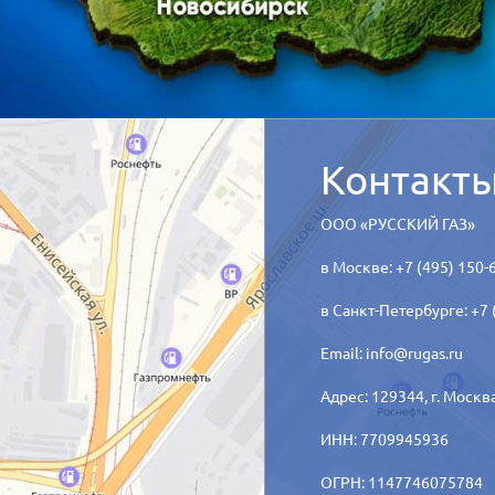
Контакт
ООО «РУССКИЙ ГАЗ»
в Москве: +7 (495) 150-
в Санкт-Петербурге: +7 
Email:
info@rugas.ru
Адрес: 129344,
г. Москв
ИНН: 7709945936
ОГРН: 1147746075784