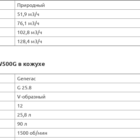
Природный
51,9 м3/ч
76,1 м3/ч
102,8 м3/ч
128,4 м3/ч
W500G в кожухе
Generac
G 25.8
V-образный
12
25,8 л
90 л
1500 об/мин