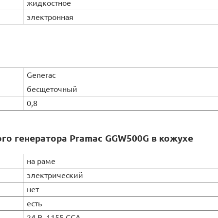
жидкостное
электронная
Generac
бесщеточный
0,8
ого генератора Pramac GGW500G в кожухе
на раме
электрический
нет
есть
24 В, 1155 CCA