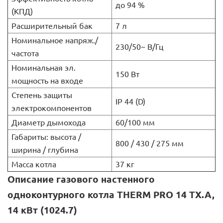
до 94 %
(КПД)
Расширительный бак
7 л
Номинальное напряж./
230/50~ В/Гц
частота
Номинальная эл.
150 Вт
мощность на входе
Степень защиты
IP 44 (D)
электрокомпонентов
Диаметр дымохода
60/100 мм
Габариты: высота /
800 / 430 / 275 мм
ширина / глубина
Масса котла
37 кг
Описание газового настенного
одноконтурного котла THERM PRO 14 TX.A,
14 кВт (1024.7)