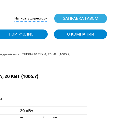
 (495) 150-68-00
zakaz@rugas.ru
СТОИМОСТЬ
П
турный котел THERM 20 TLX.A, 20 кВт (1005.7)
0 КВТ (1005.7)
и
20 кВт