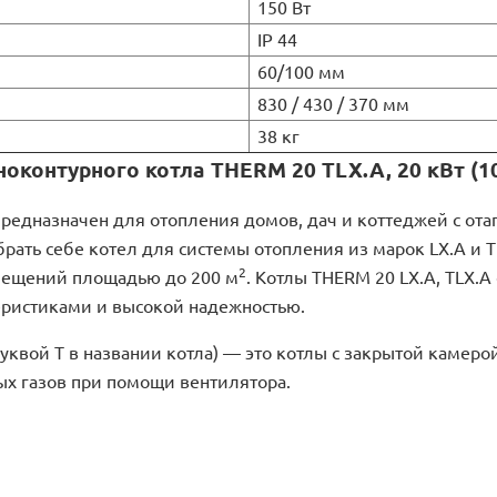
150 Вт
IP 44
60/100 мм
830 / 430 / 370 мм
38 кг
оконтурного котла THERM 20 TLX.A, 20 кВт (10
предназначен для отопления домов, дач и коттеджей с от
брать себе котел для системы отопления из марок LX.A и
2
мещений площадью до 200 м
. Котлы THERM 20 LX.A, TLX.
еристиками и высокой надежностью.
уквой Т в названии котла) — это котлы с закрытой камеро
х газов при помощи вентилятора.