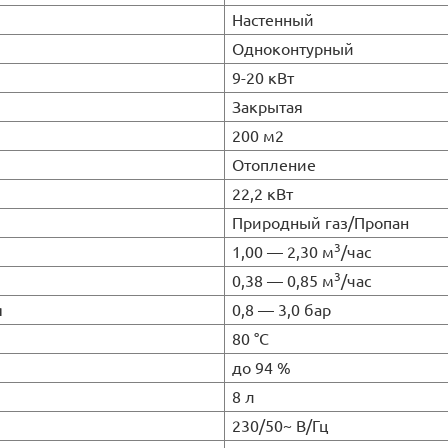
Настенный
Одноконтурный
9-20 кВт
Закрытая
200 м2
Отопление
22,2 кВт
Природный газ/Пропан
3
1,00 — 2,30 м
/час
3
0,38 — 0,85 м
/час
я
0,8 — 3,0 бар
80 °C
до 94 %
8 л
230/50~ В/Гц