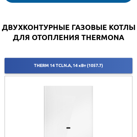
ДЛЯ КОММЕРЧЕСКИХ ОБЪЕКТОВ
УСЛУГИ И ОБОРУДОВАНИЕ
ДВУХКОНТУРНЫЕ ГАЗОВЫЕ КОТЛЫ
ДЛЯ ПРОМЫШЛЕННЫХ ОБЪЕКТОВ
ДЛЯ ОТОПЛЕНИЯ THERMONA
THERM 14 TCLN.A, 14 кВт (1057.7)