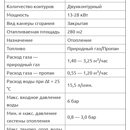
Количество контуров
Двухконтурный
Мощность
13-28 кВт
Вид камеры сгорания
Закрытая
Отапливаемая площадь
280 м2
Назначение
Отопление
Топливо
Природный газ/Пропан
Расход газа —
3
1,40 — 3,25 м
/час
природный газ
3
Расход газа — пропан
0,55 — 1,20 м
/час
Расход воды при Δt = 25
15,5 л/мин.
°C
Макс. входное давление
6 бар
воды
Мин. и макс. давление
0,8 — 3,0 бар
системы отопления
Макс. темпер. отоп. воды