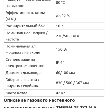
80 °C
на выходе
Эффективность котла
до 92 %
(КПД)
Расширительный бак
10 л
Номинальное напряж./
230/50~ В/Гц
частота
Номинальная эл.
150 Вт
мощность на входе
Степень защиты
IP 44
электрокомпонентов
Диаметр дымохода
60/100 мм
Габариты: высота /
830 / 500 / 367 мм
ширина / глубина
Масса котла
42 кг
Описание газового настенного
двухконтурного котла THERM 28 ТCLN.A,